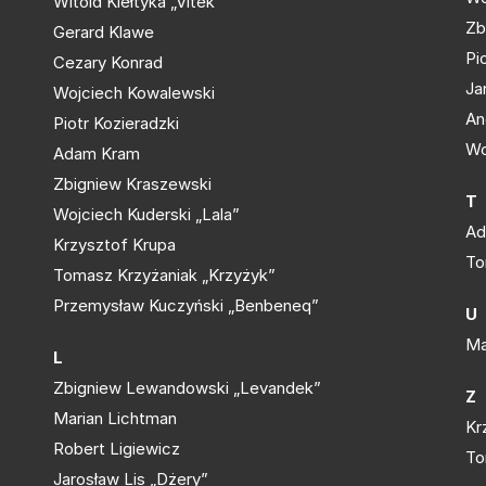
Witold Kiełtyka „Vitek”
Zb
Gerard Klawe
Pi
Cezary Konrad
Ja
Wojciech Kowalewski
An
Piotr Kozieradzki
Wo
Adam Kram
Zbigniew Kraszewski
T
Wojciech Kuderski „Lala”
Ad
Krzysztof Krupa
To
Tomasz Krzyżaniak „Krzyżyk”
Przemysław Kuczyński „Benbeneq”
U
Ma
L
Zbigniew Lewandowski „Levandek”
Z
Marian Lichtman
Kr
Robert Ligiewicz
To
Jarosław Lis „Dżery”