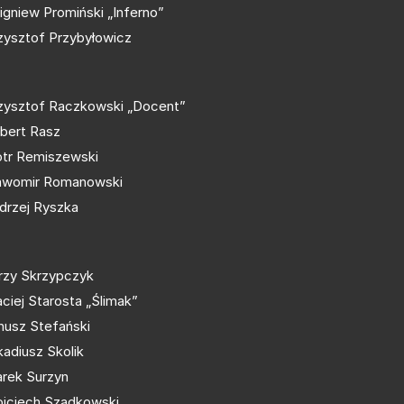
igniew Promiński „Inferno”
zysztof Przybyłowicz
zysztof Raczkowski „Docent”
bert Rasz
otr Remiszewski
awomir Romanowski
drzej Ryszka
rzy Skrzypczyk
ciej Starosta „Ślimak”
nusz Stefański
kadiusz Skolik
rek Surzyn
jciech Szadkowski