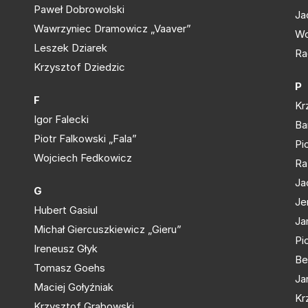
Paweł Dobrowolski
Ja
Wawrzyniec Dramowicz „Vaaver”
Wo
Leszek Dziarek
Ra
Krzysztof Dziedzic
P
F
Kr
Igor Falecki
Ba
Piotr Falkowski „Fala”
Pi
Wojciech Fedkowicz
Ra
Ja
G
Je
Hubert Gasiul
Ja
Michał Giercuszkiewicz „Gieru”
Pi
Ireneusz Głyk
Be
Tomasz Goehs
Ja
Maciej Gołyźniak
Kr
Krzysztof Grabowski