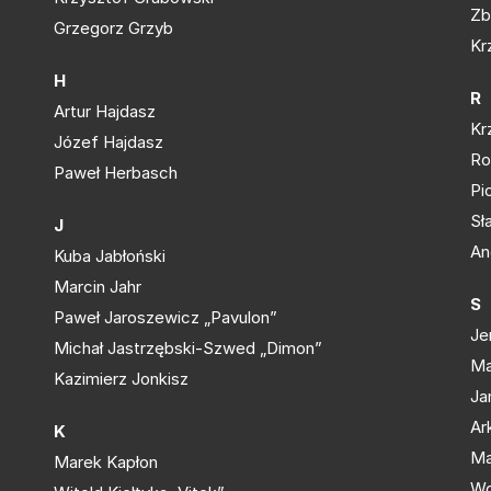
Zb
Grzegorz Grzyb
Kr
H
R
Artur Hajdasz
Kr
Józef Hajdasz
Ro
Paweł Herbasch
Pi
Sł
J
An
Kuba Jabłoński
Marcin Jahr
S
Paweł Jaroszewicz „Pavulon”
Je
Michał Jastrzębski-Szwed „Dimon”
Ma
Kazimierz Jonkisz
Ja
Ar
K
Ma
Marek Kapłon
Wo