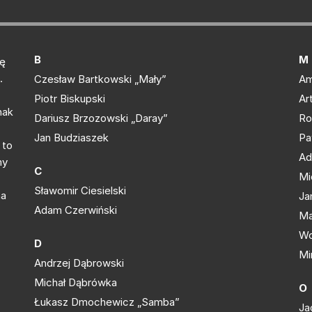
B
M
kę
.
Czesław Bartkowski „Mały”
Am
Piotr Biskupski
Ar
nak
Dariusz Brzozowski „Daray”
Ro
Jan Budziaszek
Pa
 to
Ad
my
C
Mi
Sławomir Ciesielski
na
Ja
Adam Czerwiński
Ma
Wo
D
Mi
Andrzej Dąbrowski
Michał Dąbrówka
O
Łukasz Dmochewicz „Samba”
Ja