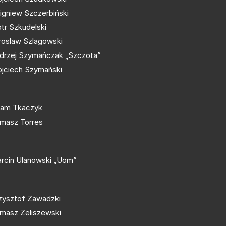
igniew Szczerbiński
otr Szkudelski
rosław Szlagowski
drzej Szymańczak „Szczota”
jciech Szymański
am Tkaczyk
masz Torres
rcin Ułanowski „Uom”
zysztof Zawadzki
masz Zeliszewski