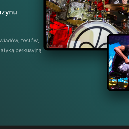
azynu
ywiadów, testów,
ematyką perkusyjną.