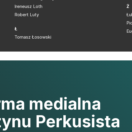
Ireneusz Loth
Ż
Robert Luty
Łu
Pi
Ł
Eu
Tomasz Łosowski
rma medialna
ynu Perkusista