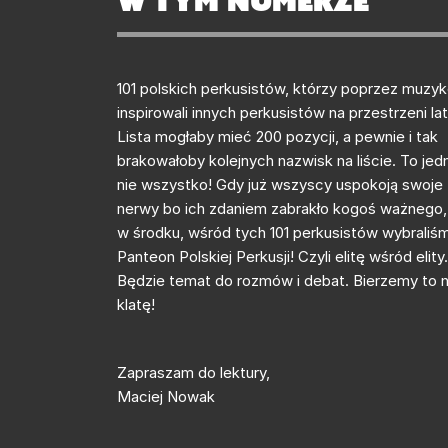
W tym numerze
101 polskich perkusistów, którzy poprzez muzy
inspirowali innych perkusistów na przestrzeni lat
Lista mogłaby mieć 200 pozycji, a pewnie i tak
brakowałoby kolejnych nazwisk na liście. To jed
nie wszystko! Gdy już wszyscy uspokoją swoje
nerwy bo ich zdaniem zabrakło kogoś ważnego,
w środku, wśród tych 101 perkusistów wybraliś
Panteon Polskiej Perkusji! Czyli elitę wśród elity.
Będzie temat do rozmów i debat. Bierzemy to 
klatę!
Zapraszam do lektury,
Maciej Nowak