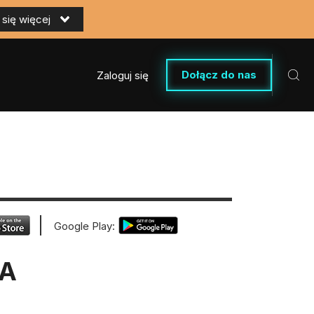
się więcej
Dołącz do nas
Zaloguj się
Google Play:
TA