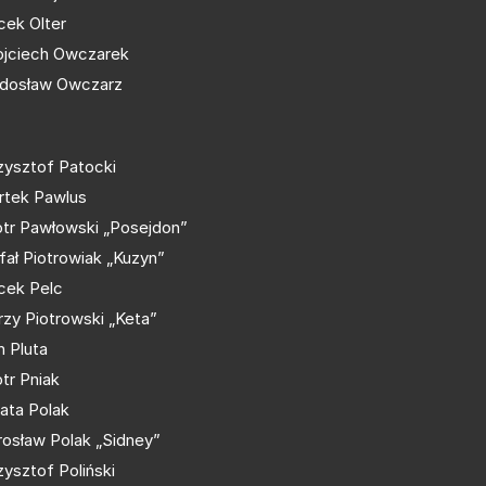
cek Olter
jciech Owczarek
dosław Owczarz
zysztof Patocki
rtek Pawlus
otr Pawłowski „Posejdon”
fał Piotrowiak „Kuzyn”
cek Pelc
rzy Piotrowski „Keta”
n Pluta
otr Pniak
ata Polak
rosław Polak „Sidney”
zysztof Poliński