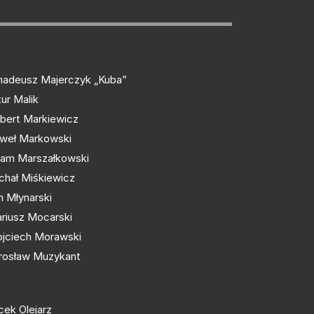
adeusz Majerczyk „Kuba”
tur Malik
bert Markiewicz
weł Markowski
am Marszałkowski
chał Miśkiewicz
n Młynarski
riusz Mocarski
jciech Morawski
rosław Muzykant
cek Olejarz