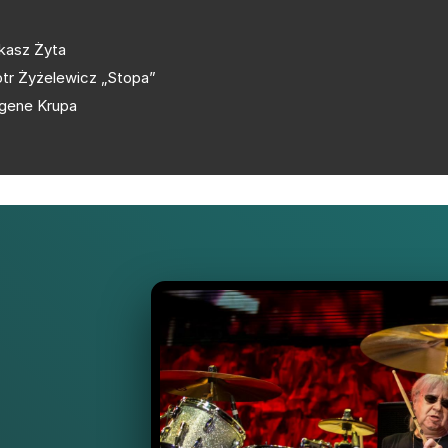
kasz Żyta
otr Żyżelewicz „Stopa”
gene Krupa