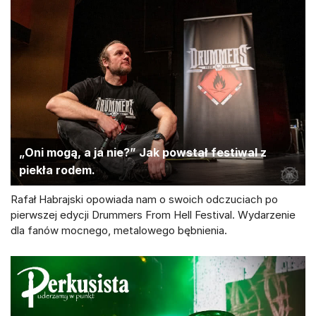
„Oni mogą, a ja nie?” Jak powstał festiwal z
piekła rodem.
Rafał Habrajski opowiada nam o swoich odczuciach po
pierwszej edycji Drummers From Hell Festival. Wydarzenie
dla fanów mocnego, metalowego bębnienia.