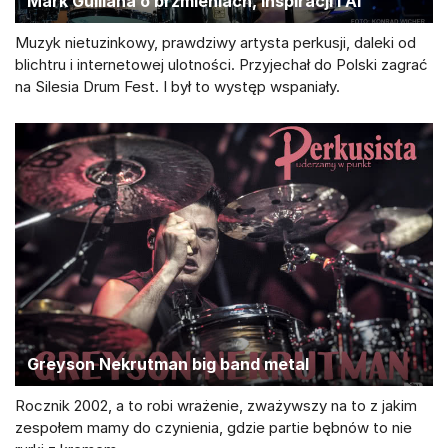
Mark Guiliana o brzmieniach, inspiracji i AI
Muzyk nietuzinkowy, prawdziwy artysta perkusji, daleki od
blichtru i internetowej ulotności. Przyjechał do Polski zagrać
na Silesia Drum Fest. I był to występ wspaniały.
Greyson Nekrutman big band metal
Rocznik 2002, a to robi wrażenie, zważywszy na to z jakim
zespołem mamy do czynienia, gdzie partie bębnów to nie