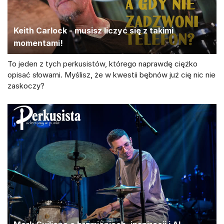
Keith Carlock - musisz liczyć się z takimi
momentami!
To jeden z tych perkusistów, którego naprawdę ciężko
opisać słowami. Myślisz, że w kwestii bębnów już cię nic nie
zaskoczy?