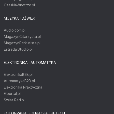
CzasNaWnetrze.pl
MUZYKA I DŹWIĘK
Audio.com.pl
MagazynGitarzysta.pl
MagazynPerkusista.pl
EstradaiStudio.pl
ELEKTRONIKA I AUTOMATYKA
ElektronikaB2B.pl
AutomatykaB2B.pl
Elektronika Praktyczna
Elportal.pl
Świat Radio
FOTOGRAFIA, EDUKACJA I HI-TECH