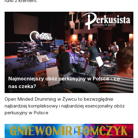
rurki z kremem.
Najmocniejszy obóz perkusyjny w Polsce - co
nas czeka?
Open Minded Drumming w Żywcu to bezwzględnie
najbardziej kompleksowy i najbardziej esencjonalny obóz
perkusyjny w Polsce