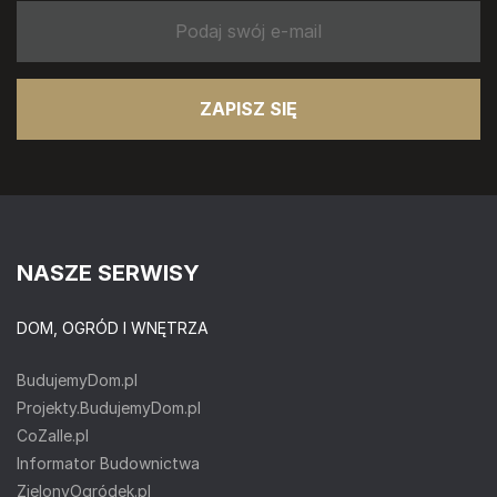
ZAPISZ SIĘ
NASZE SERWISY
DOM, OGRÓD I WNĘTRZA
BudujemyDom.pl
Projekty.BudujemyDom.pl
CoZaIle.pl
Informator Budownictwa
ZielonyOgródek.pl