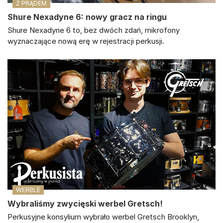
Z PRĄDEM
Shure Nexadyne 6: nowy gracz na ringu
Shure Nexadyne 6 to, bez dwóch zdań, mikrofony
wyznaczające nową erę w rejestracji perkusji.
WERBLE
Wybraliśmy zwycięski werbel Gretsch!
Perkusyjne konsylium wybrało werbel Gretsch Brooklyn,