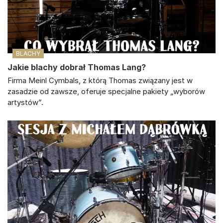
BLACHY
Jakie blachy dobrał Thomas Lang?
Firma Meinl Cymbals, z którą Thomas związany jest w
zasadzie od zawsze, oferuje specjalne pakiety „wyborów
artystów”.