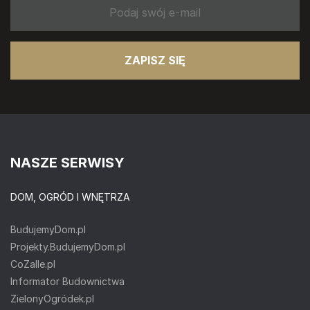
ZAPISZ SIĘ
NASZE SERWISY
DOM, OGRÓD I WNĘTRZA
BudujemyDom.pl
Projekty.BudujemyDom.pl
CoZaIle.pl
Informator Budownictwa
ZielonyOgródek.pl