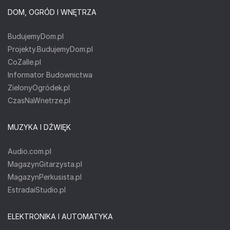
DOM, OGRÓD I WNĘTRZA
BudujemyDom.pl
Projekty.BudujemyDom.pl
CoZaIle.pl
Informator Budownictwa
ZielonyOgródek.pl
CzasNaWnetrze.pl
MUZYKA I DŹWIĘK
Audio.com.pl
MagazynGitarzysta.pl
MagazynPerkusista.pl
EstradaiStudio.pl
ELEKTRONIKA I AUTOMATYKA