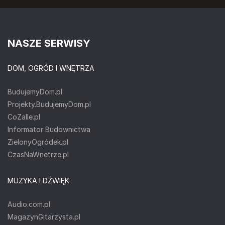
NASZE SERWISY
DOM, OGRÓD I WNĘTRZA
BudujemyDom.pl
Projekty.BudujemyDom.pl
CoZaIle.pl
Informator Budownictwa
ZielonyOgródek.pl
CzasNaWnetrze.pl
MUZYKA I DŹWIĘK
Audio.com.pl
MagazynGitarzysta.pl