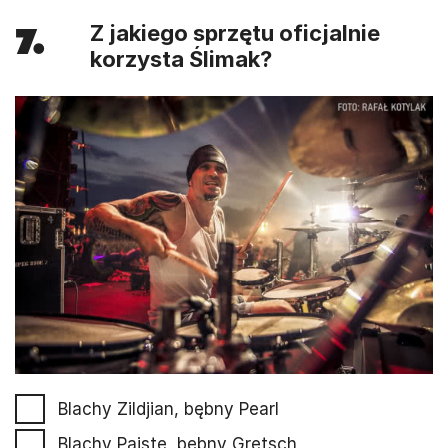
7.
Z jakiego sprzętu oficjalnie
korzysta Ślimak?
Blachy Zildjian, bębny Pearl
Blachy Paiste, bębny Gretsch