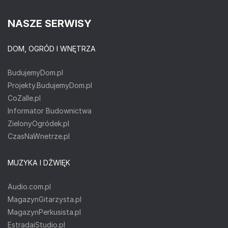
NASZE SERWISY
DOM, OGRÓD I WNĘTRZA
BudujemyDom.pl
Projekty.BudujemyDom.pl
CoZaIle.pl
Informator Budownictwa
ZielonyOgródek.pl
CzasNaWnetrze.pl
MUZYKA I DŹWIĘK
Audio.com.pl
MagazynGitarzysta.pl
MagazynPerkusista.pl
EstradaiStudio.pl