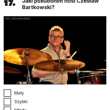
17.
Jaki pseudonim nosi Czesław
Bartkowski?
Mały
Szybki