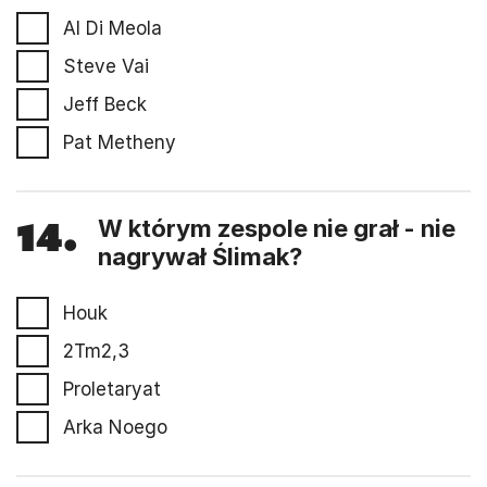
Al Di Meola
Steve Vai
Jeff Beck
Pat Metheny
14.
W którym zespole nie grał - nie
nagrywał Ślimak?
Houk
2Tm2,3
Proletaryat
Arka Noego