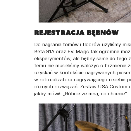
Rejestracja bębnów
Do nagrania tomów i floorów użyliśmy mik
Beta 91A oraz EV. Mając tak ogromne możl
eksperymentów, ale bębny same do tego za
temu nie musieliśmy walczyć o brzmienie ze
uzyskać w kontekście nagrywanych piosene
w roli realizatora nagrywającego u siebie 
różnych rozwiązań. Zestaw USA Custom umoż
jakby mówił: „Róbcie ze mną, co chcecie”.