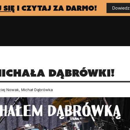
 się
i czytaj za darmo!
Dowiedz 
Michała Dąbrówki!
iej Nowak, Michał Dąbrówka