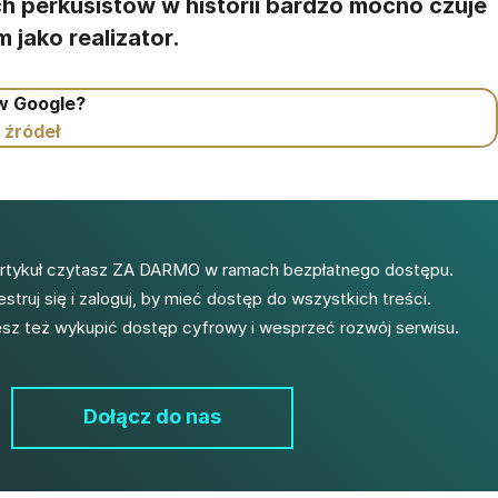
h perkusistów w historii bardzo mocno czuje
 jako realizator.
 w Google?
 źródeł
artykuł czytasz ZA DARMO w ramach bezpłatnego dostępu.
estruj się i zaloguj, by mieć dostęp do wszystkich treści.
z też wykupić dostęp cyfrowy i wesprzeć rozwój serwisu.
Dołącz do nas