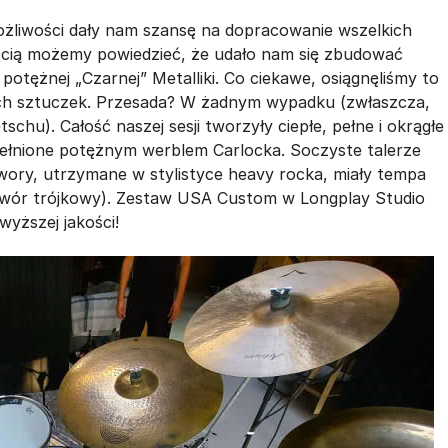
żliwości dały nam szansę na dopracowanie wszelkich
ością możemy powiedzieć, że udało nam się zbudować
potężnej „Czarnej” Metalliki. Co ciekawe, osiągnęliśmy to
nych sztuczek. Przesada? W żadnym wypadku (zwłaszcza,
chu). Całość naszej sesji tworzyły ciepłe, pełne i okrągłe
opełnione potężnym werblem Carlocka. Soczyste talerze
wory, utrzymane w stylistyce heavy rocka, miały tempa
wór trójkowy). Zestaw USA Custom w Longplay Studio
wyższej jakości!