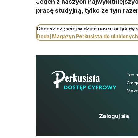
Jeden z naszych najwybitniejszyc
pracę studyjną, tylko że tym razem
Chcesz częściej widzieć nasze artykuły
Dodaj Magazyn Perkusista do ulubionych
Ten 
Zarej
Możes
Zaloguj się