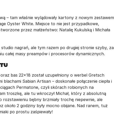
wą – tam właśnie wylądowały kartony z nowym zestawem
e Oyster White. Miejsce to nie jest przypadkowe,
stworzone przez małżeństwo: Natalię Kukulską i Michała
 studio nagrań, ale tym razem po drugiej stronie szyby, za
niu całej masy preampów i procesorów dynamicznych.
ntu
oraz bas 22x18 został uzupełniony o werbel Gretsch
i blachami Sabian Artisan – doskonałe połączenie ciepła i
aciągach Permatone, czyli skórach robionych na
am troszkę, ale tu wkroczył Michał, który z absolutną
o rozstawieniu bębny brzmiały trochę niepewnie, ale
ez około 2 godziny były mocno obijane. Nad ranem, tuż
niaki po prostu zaśpiewały!