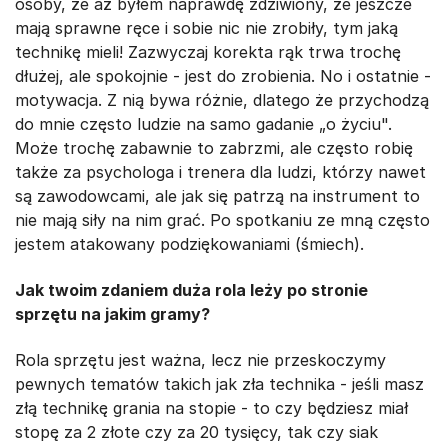
osoby, że aż byłem naprawdę zdziwiony, że jeszcze
mają sprawne ręce i sobie nic nie zrobiły, tym jaką
technikę mieli! Zazwyczaj korekta rąk trwa trochę
dłużej, ale spokojnie - jest do zrobienia. No i ostatnie -
motywacja. Z nią bywa różnie, dlatego że przychodzą
do mnie często ludzie na samo gadanie „o życiu".
Może trochę zabawnie to zabrzmi, ale często robię
także za psychologa i trenera dla ludzi, którzy nawet
są zawodowcami, ale jak się patrzą na instrument to
nie mają siły na nim grać. Po spotkaniu ze mną często
jestem atakowany podziękowaniami (śmiech).
Jak twoim zdaniem duża rola leży po stronie
sprzętu na jakim gramy?
Rola sprzętu jest ważna, lecz nie przeskoczymy
pewnych tematów takich jak zła technika - jeśli masz
złą technikę grania na stopie - to czy będziesz miał
stopę za 2 złote czy za 20 tysięcy, tak czy siak