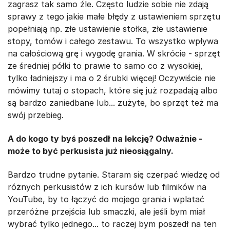
zagrasz tak samo źle. Często ludzie sobie nie zdają
sprawy z tego jakie małe błędy z ustawieniem sprzętu
popełniają np. złe ustawienie stołka, złe ustawienie
stopy, tomów i całego zestawu. To wszystko wpływa
na całościową grę i wygodę grania. W skrócie - sprzęt
ze średniej półki to prawie to samo co z wysokiej,
tylko ładniejszy i ma o 2 śrubki więcej! Oczywiście nie
mówimy tutaj o stopach, które się już rozpadają albo
są bardzo zaniedbane lub... zużyte, bo sprzęt też ma
swój przebieg.
A do kogo ty byś poszedł na lekcję? Odważnie -
może to być perkusista już nieosiągalny.
Bardzo trudne pytanie. Staram się czerpać wiedzę od
różnych perkusistów z ich kursów lub filmików na
YouTube, by to łączyć do mojego grania i wplatać
przeróżne przejścia lub smaczki, ale jeśli bym miał
wybrać tylko jednego... to raczej bym poszedł na ten