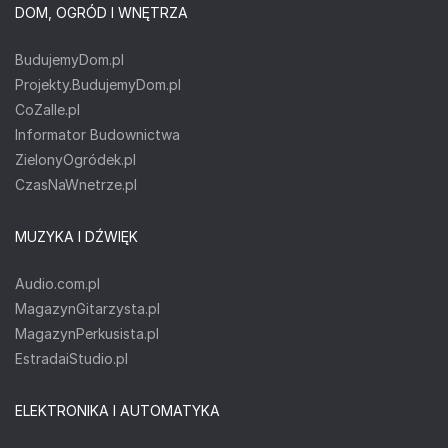
DOM, OGRÓD I WNĘTRZA
BudujemyDom.pl
Projekty.BudujemyDom.pl
CoZaIle.pl
Informator Budownictwa
ZielonyOgródek.pl
CzasNaWnetrze.pl
MUZYKA I DŹWIĘK
Audio.com.pl
MagazynGitarzysta.pl
MagazynPerkusista.pl
EstradaiStudio.pl
ELEKTRONIKA I AUTOMATYKA