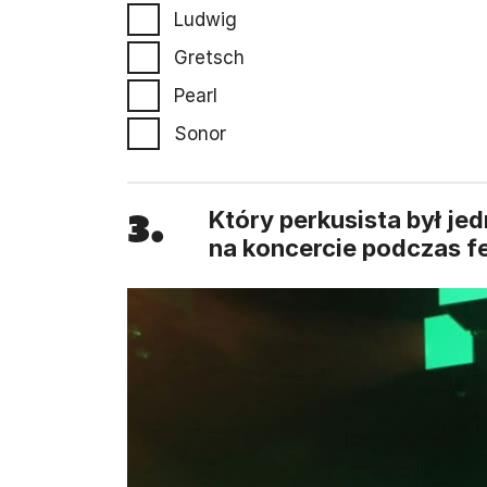
Ludwig
Gretsch
Pearl
Sonor
3.
Który perkusista był j
na koncercie podczas f