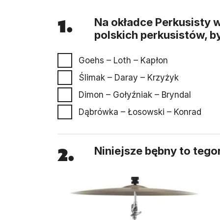
1.
Na okładce Perkusisty w
polskich perkusistów, b
Goehs – Loth – Kapłon
Ślimak – Daray – Krzyżyk
Dimon – Gołyźniak – Bryndal
Dąbrówka – Łosowski – Konrad
2.
Niniejsze bębny to tego