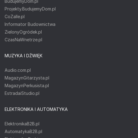
BudujemyDom.pl
Projekty.BudujemyDom.pl
CoZaIle.pl
Informator Budownictwa
ZielonyOgródek.pl
CzasNaWnetrze.pl
MUZYKA I DŹWIĘK
Audio.com.pl
MagazynGitarzysta.pl
MagazynPerkusista.pl
EstradaiStudio.pl
ELEKTRONIKA I AUTOMATYKA
ElektronikaB2B.pl
AutomatykaB2B.pl