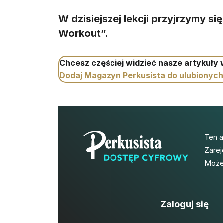
W dzisiejszej lekcji przyjrzymy si
Workout”.
Chcesz częściej widzieć nasze artykuły
Dodaj Magazyn Perkusista do ulubionych
Ten 
Zarej
Możes
Zaloguj się