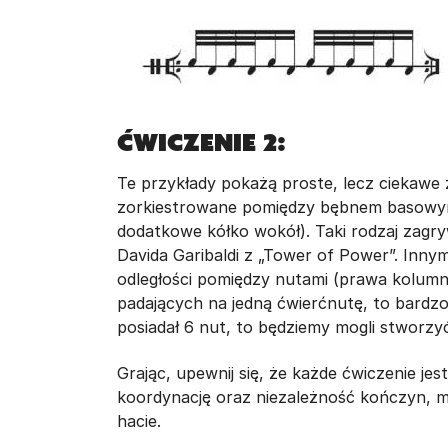
Ćwiczenie 2:
Te przykłady pokażą proste, lecz ciekawe z
zorkiestrowane pomiędzy bębnem basowym 
dodatkowe kółko wokół). Taki rodzaj zag
Davida Garibaldi z „Tower of Power”. Inn
odległości pomiędzy nutami (prawa kolumna
padających na jedną ćwierćnutę, to bardzo
posiadał 6 nut, to będziemy mogli stworzyć
Grając, upewnij się, że każde ćwiczenie je
koordynację oraz niezależność kończyn, m
hacie.