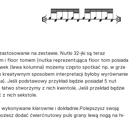
astosowanie na zestawie. Nutki 32-jki są teraz
i floor tomem (nutka reprezentująca floor tom posiada
rywek (lewa kolumna) możemy często spotkać np. w grze
ym kreatywnym sposobem interpretacji byłoby wyrównanie
). Jeśli podstawowy przykład będzie posiadał 5 nut
 łatwo stworzymy z nich kwintole. Jeśli przekład będzie
 z nich sekstole.
st wykonywane klarownie i dokładnie.Polepszysz swoją
ożesz dodać ćwierćnutowy puls grany lewą nogą na hi-