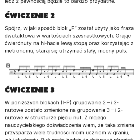
lecz z pewnością będzie to bardzo przydatne.
ĆWICZENIE 2
Spójrz, w jaki sposób blok „F” został użyty jako fraza
dwutaktowa w wartościach szesnastkowych. Grając
ćwierćnuty na hi-hacie lewą stopą oraz korzystając z
metronomu, staraj się utrzymać stały, mocny puls.
ĆWICZENIE 3
W poniższych blokach (I-P) grupowanie 2 – i 3-
nutowe zostało zmienione na grupowanie 3 – i 2-
nutowe w strukturze pięciu nut. Z mojego
nauczycielskiego doświadczenia wiem, że taka zmiana
przysparza wiele trudności moim uczniom w graniu,