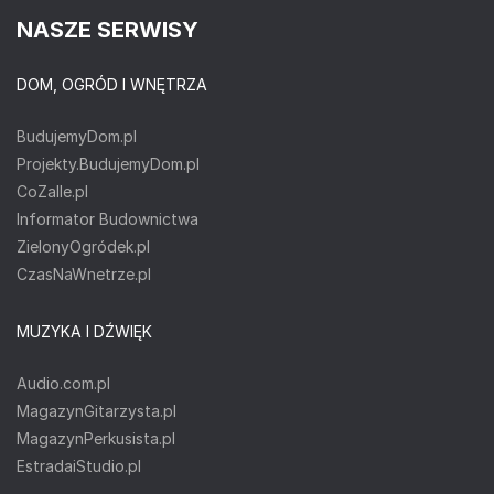
NASZE SERWISY
DOM, OGRÓD I WNĘTRZA
BudujemyDom.pl
Projekty.BudujemyDom.pl
CoZaIle.pl
Informator Budownictwa
ZielonyOgródek.pl
CzasNaWnetrze.pl
MUZYKA I DŹWIĘK
Audio.com.pl
MagazynGitarzysta.pl
MagazynPerkusista.pl
EstradaiStudio.pl