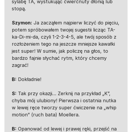
sylabę TA, wystukując ćwierćnuty dłonią lub
stopą.
Szymon:
Ja zacząłem najpierw liczyć do pięciu,
potem spróbowałem twojej sugestii licząc TA-
ka-Di-mi-da, czyli 1-2-3-4-5, ale twój sposób z
rozłożeniem tego na jeszcze mniejsze kawałki
jest super! W sumie, jak policzę na głos, to
bardzo fajnie słychać rytm, który chcemy
zagrać!
B:
Dokładnie!
S:
Tak przy okazji… Zerknij na przykład „K”,
chyba mój ulubiony! Pierwsza i ostatnia nutka
w lewej ręce tworzy super ćwiczenie na „whip
motion” (ruch bata) Moellera.
B:
Opanować od lewej i prawej ręki, przejść na