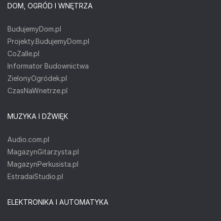
DOM, OGRÓD I WNĘTRZA
BudujemyDom.pl
Projekty.BudujemyDom.pl
CoZaIle.pl
Informator Budownictwa
ZielonyOgródek.pl
CzasNaWnetrze.pl
MUZYKA I DŹWIĘK
Audio.com.pl
MagazynGitarzysta.pl
MagazynPerkusista.pl
EstradaiStudio.pl
ELEKTRONIKA I AUTOMATYKA