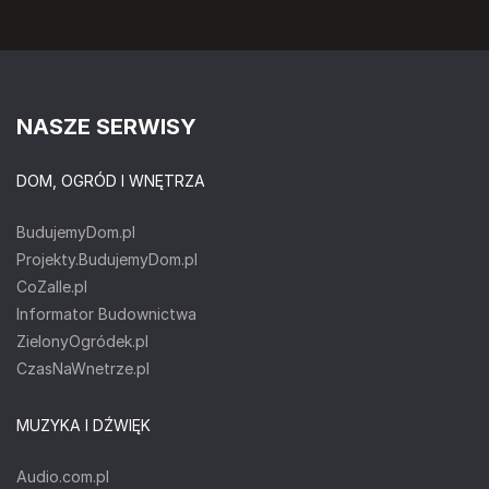
NASZE SERWISY
DOM, OGRÓD I WNĘTRZA
BudujemyDom.pl
Projekty.BudujemyDom.pl
CoZaIle.pl
Informator Budownictwa
ZielonyOgródek.pl
CzasNaWnetrze.pl
MUZYKA I DŹWIĘK
Audio.com.pl