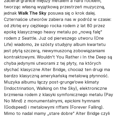
zacierał granice między metalem a hard rockiem,
tworząc własną wyjątkową przestrzeń muzyczną,
jednak
Walk The Sky
posuwa się o krok dalej.
Czternaście utworów zabiera nas w podróż w czasie:
od złotej ery ciężkiego rocka rodem z lat 80 przez
epokę klasycznego heavy metalu po „nową falę”
rodem z Seattle. Już od pierwszego utworu (One
Life) wiadomo, że szósty studyjny album kwartetu
jest płytą szczerą, niewymuszoną zobowiązaniami
kontraktowymi. Wouldn’t You Rather i In the Deep są
chyba jedynymi utworami z tej płyty, na których
słychać klasyczne Alter Bridge, chociaż ten drugi ma
bardzo klasyczną amerykańską metalową płynność.
Muzyka albumu łączy post-grunge’owe klimaty
(Indoctrination, Walking on the Sky), elektroniczne
brzmienia rodem z klasyki symfonicznego metalu (Pay
No Mind) z monumentalnymi, epickimi hymnami
(Godspeed) i metalowymi riffami (Forever Falling).
Mimo to nadal mamy „stare dobre” Alter Bridge czyli