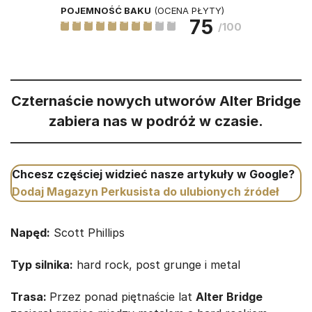
POJEMNOŚĆ BAKU
(OCENA PŁYTY)
75
/100
Czternaście nowych utworów Alter Bridge
zabiera nas w podróż w czasie.
Chcesz częściej widzieć nasze artykuły w Google?
Dodaj Magazyn Perkusista do ulubionych źródeł
Napęd:
Scott Phillips
Typ silnika:
hard rock, post grunge i metal
Trasa:
Przez ponad piętnaście lat
Alter Bridge