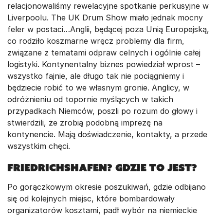
relacjonowaliśmy rewelacyjne spotkanie perkusyjne w
Liverpoolu. The UK Drum Show miało jednak mocny
feler w postaci…Anglii, będącej poza Unią Europejską,
co rodziło koszmarne wręcz problemy dla firm,
związane z tematami odpraw celnych i ogólnie całej
logistyki. Kontynentalny biznes powiedział wprost –
wszystko fajnie, ale długo tak nie pociągniemy i
będziecie robić to we własnym gronie. Anglicy, w
odróżnieniu od topornie myślących w takich
przypadkach Niemców, poszli po rozum do głowy i
stwierdzili, że zrobią podobną imprezę na
kontynencie. Mają doświadczenie, kontakty, a przede
wszystkim chęci.
Friedrichshafen? Gdzie to jest?
Po gorączkowym okresie poszukiwań, gdzie odbijano
się od kolejnych miejsc, które bombardowały
organizatorów kosztami, padł wybór na niemieckie