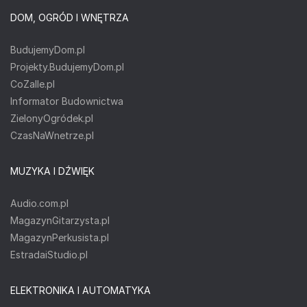
DOM, OGRÓD I WNĘTRZA
BudujemyDom.pl
Projekty.BudujemyDom.pl
CoZaIle.pl
Informator Budownictwa
ZielonyOgródek.pl
CzasNaWnetrze.pl
MUZYKA I DŹWIĘK
Audio.com.pl
MagazynGitarzysta.pl
MagazynPerkusista.pl
EstradaiStudio.pl
ELEKTRONIKA I AUTOMATYKA