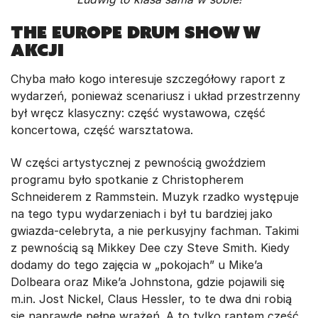
The Europe Drum Show w
akcji
Chyba mało kogo interesuje szczegółowy raport z
wydarzeń, ponieważ scenariusz i układ przestrzenny
był wręcz klasyczny: część wystawowa, część
koncertowa, część warsztatowa.
W części artystycznej z pewnością gwoździem
programu było spotkanie z Christopherem
Schneiderem z Rammstein. Muzyk rzadko występuje
na tego typu wydarzeniach i był tu bardziej jako
gwiazda-celebryta, a nie perkusyjny fachman. Takimi
z pewnością są Mikkey Dee czy Steve Smith. Kiedy
dodamy do tego zajęcia w „pokojach” u Mike’a
Dolbeara oraz Mike’a Johnstona, gdzie pojawili się
m.in. Jost Nickel, Claus Hessler, to te dwa dni robią
się naprawdę pełne wrażeń. A to tylko raptem część