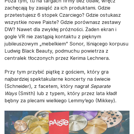
Poza tym, tu na targach firmy bez obaw, wręcz
zachęcają by zasiąść za ich produktami. Gdzie
przetestujesz 6 stopek Czarciego? Gdzie ostukasz
wszystkie nowe Paiste? Gdzie porównasz zestawy
DW? Nawet dla zwykłej próżności. Żaden ekran i
gogle VR nie zastąpią kontaktu z pięknym
jubileuszowym „mebelkiem” Sonor, lśniącego korpusu
Ludwig Black Beauty, podmuchu powietrza z
centralek tłoczonych przez Kerima Lechnera.
Przy tym przybić piątkę z gościem, który gra
najbardziej spektakularne koncerty na świecie
(Schneider), z facetem, który nagrał
Separate
Ways
(Smith) lub z typem, który przez lata kładł
bębny za plecami wielkiego Lemmy’ego (Mikkey).