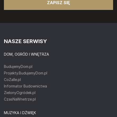
ZAPISZ SIĘ
NASZE SERWISY
DOM, OGRÓD I WNĘTRZA
BudujemyDom.pl
Projekty.BudujemyDom.pl
CoZaIle.pl
Informator Budownictwa
ZielonyOgródek.pl
CzasNaWnetrze.pl
MUZYKA I DŹWIĘK