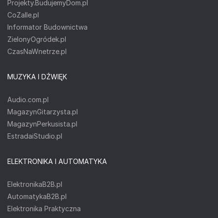
Projekty.BudujemyDom.pl
CoZaIle.pl
Informator Budownictwa
ZielonyOgródek.pl
CzasNaWnetrze.pl
MUZYKA I DŹWIĘK
Audio.com.pl
MagazynGitarzysta.pl
MagazynPerkusista.pl
EstradaiStudio.pl
ELEKTRONIKA I AUTOMATYKA
ElektronikaB2B.pl
AutomatykaB2B.pl
Elektronika Praktyczna