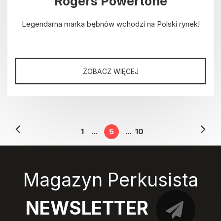
Rogers Powertone
Legendarna marka bębnów wchodzi na Polski rynek!
ZOBACZ WIĘCEJ
1
...
5
...
10
Magazyn Perkusista
NEWSLETTER