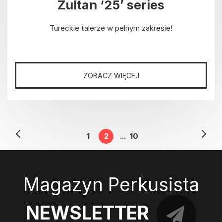
Zultan ‘25’ series
Tureckie talerze w pełnym zakresie!
ZOBACZ WIĘCEJ
1
2
...
10
Magazyn Perkusista
NEWSLETTER