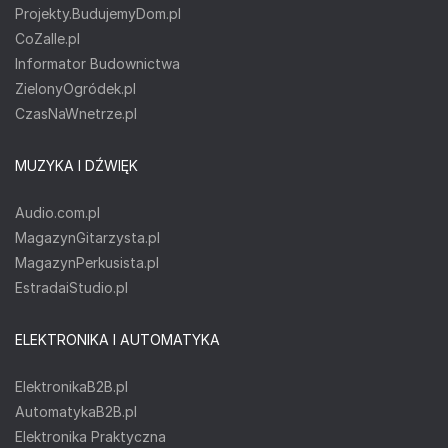
Projekty.BudujemyDom.pl
CoZaIle.pl
Informator Budownictwa
ZielonyOgródek.pl
CzasNaWnetrze.pl
MUZYKA I DŹWIĘK
Audio.com.pl
MagazynGitarzysta.pl
MagazynPerkusista.pl
EstradaiStudio.pl
ELEKTRONIKA I AUTOMATYKA
ElektronikaB2B.pl
AutomatykaB2B.pl
Elektronika Praktyczna