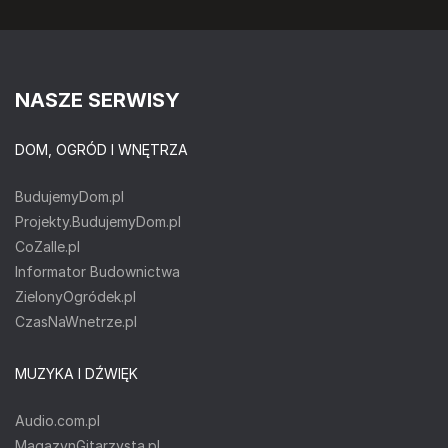
NASZE SERWISY
DOM, OGRÓD I WNĘTRZA
BudujemyDom.pl
Projekty.BudujemyDom.pl
CoZaIle.pl
Informator Budownictwa
ZielonyOgródek.pl
CzasNaWnetrze.pl
MUZYKA I DŹWIĘK
Audio.com.pl
MagazynGitarzysta.pl