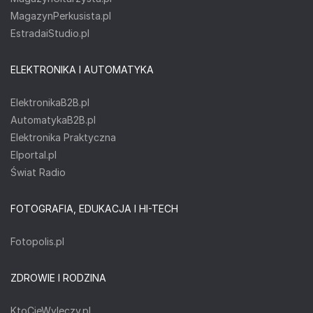
MagazynPerkusista.pl
EstradaiStudio.pl
ELEKTRONIKA I AUTOMATYKA
ElektronikaB2B.pl
AutomatykaB2B.pl
Elektronika Praktyczna
Elportal.pl
Świat Radio
FOTOGRAFIA, EDUKACJA I HI-TECH
Fotopolis.pl
ZDROWIE I RODZINA
KtoCieWyleczy.pl