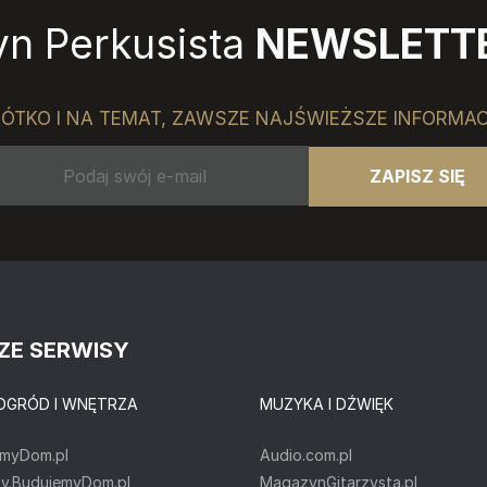
n Perkusista
NEWSLETT
ÓTKO I NA TEMAT, ZAWSZE NAJŚWIEŻSZE INFORMA
ZAPISZ SIĘ
ZE SERWISY
OGRÓD I WNĘTRZA
MUZYKA I DŹWIĘK
emyDom.pl
Audio.com.pl
ty.BudujemyDom.pl
MagazynGitarzysta.pl