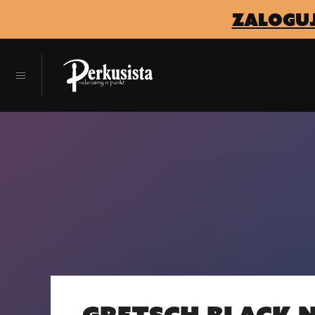
zaloguj
Gretsch Black N