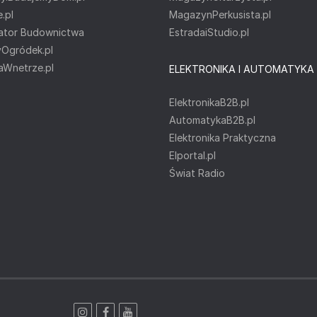
.pl
MagazynPerkusista.pl
ator Budownictwa
EstradaiStudio.pl
yOgródek.pl
Wnetrze.pl
ELEKTRONIKA I AUTOMATYKA
ElektronikaB2B.pl
AutomatykaB2B.pl
Elektronika Praktyczna
Elportal.pl
Świat Radio