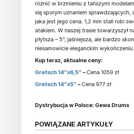
różnić w brzmieniu z tańszymi modelami.
się sporym uznaniem sprawdzających, a
jaka jest jego cena. 1,2 mm stali robi s
atakiem. W naszej trasie towarzyszył n
płytsza – 5”, jaśniejsza, ale bardzo s
niesamowicie eleganckim wykończeniu
Kup teraz, aktualne ceny:
Gretsch 14”x6,5”
–
Cena 1059 zł
Gretsch 14”x5”
–
Cena 977 zł
Dystrybucja w Polsce: Gewa Drums
POWIĄZANE ARTYKUŁY