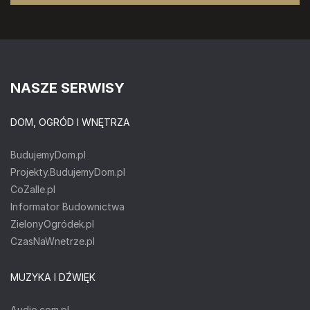
NASZE SERWISY
DOM, OGRÓD I WNĘTRZA
BudujemyDom.pl
Projekty.BudujemyDom.pl
CoZaIle.pl
Informator Budownictwa
ZielonyOgródek.pl
CzasNaWnetrze.pl
MUZYKA I DŹWIĘK
Audio.com.pl