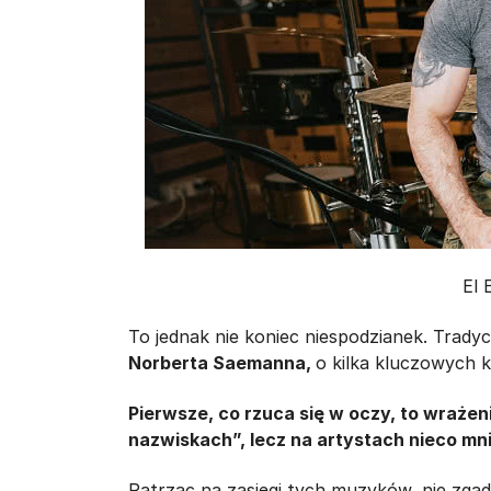
El 
To jednak nie koniec niespodzianek. Trady
Norberta Saemanna,
o kilka kluczowych k
Pierwsze, co rzuca się w oczy, to wrażeni
nazwiskach”, lecz na artystach nieco mn
Patrząc na zasięgi tych muzyków, nie zgadz