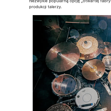
niezwykle popularną opcję „otwartej fabry
produkcji talerzy.