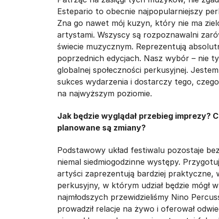
Estepario to obecnie najpopularniejszy pe
Zna go nawet mój kuzyn, który nie ma ziel
artystami. Wszyscy są rozpoznawalni zaró
świecie muzycznym. Reprezentują absolutni
poprzednich edycjach. Nasz wybór – nie tyl
globalnej społeczności perkusyjnej. Jest
sukces wydarzenia i dostarczy tego, czego m
na najwyższym poziomie.
Jak będzie wyglądał przebieg imprezy? 
planowane są zmiany?
Podstawowy układ festiwalu pozostaje bez 
niemal siedmiogodzinne występy. Przygotu
artyści zaprezentują bardziej praktyczne,
perkusyjny, w którym udział będzie mógł wz
najmłodszych przewidzieliśmy Nino Percus
prowadził relacje na żywo i oferował odw