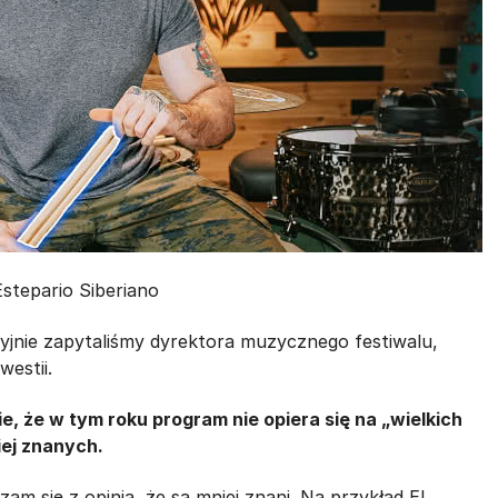
Estepario Siberiano
cyjnie zapytaliśmy dyrektora muzycznego festiwalu,
westii.
e, że w tym roku program nie opiera się na „wielkich
iej znanych.
am się z opinią, że są mniej znani. Na przykład El