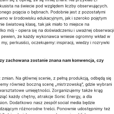
rkusista na świecie pod względem liczby obserwujących.
onego pojęcia o bębnach. Podobnie jest z pozostałymi
wno w środowisku edukacyjnym, jak i szeroko pojętym
e światową klasę, tak jak miało to miejsce na
ko mój - opiera się na doświadczeniu i uważnej obserwacji
em pewien, że każdy wykonawca wniesie ogromny wkład w
y, perkusiści, oczekujemy: inspiracji, wiedzy i rozrywki
Czy zachowana zostanie znana nam konwencja, czy
zmian. Na głównej scenie, z pełną produkcją, odbędą się
jemy również boczną scenę „mistrzowską”, gdzie wybrani
 warsztatowe umiejętności. Zorganizujemy także krąg
iąć każdy chętny, atrakcje Sonic Energy, a dla
sion. Dodatkowo nasz zespół social media będzie
iedzającym różnorodne treści. Ponownie udostępnimy też