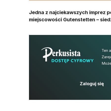
Jedna z najciekawszych imprez pe
miejscowości Gutenstetten – siedz
Ten 
Zarej
Możes
Zaloguj się