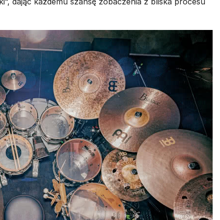
ki”, dając każdemu szansę zobaczenia z bliska procesu