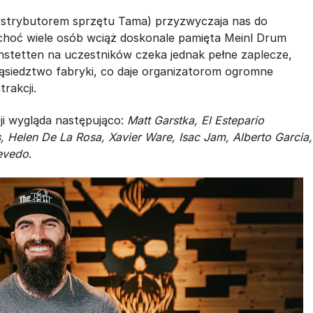
dystrybutorem sprzętu Tama) przyzwyczaja nas do
 choć wiele osób wciąż doskonale pamięta Meinl Drum
nstetten na uczestników czeka jednak pełne zaplecze,
ąsiedztwo fabryki, co daje organizatorom ogromne
rakcji.
ji wygląda następująco:
Matt Garstka, El Estepario
 Helen De La Rosa, Xavier Ware, Isac Jam, Alberto Garcia,
evedo
.