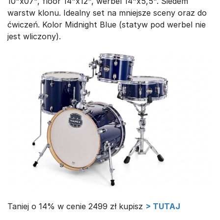
10"x07", floor 14"x12", werbel 14"x5,5". Siedem
warstw klonu. Idealny set na mniejsze sceny oraz do
ćwiczeń. Kolor Midnight Blue (statyw pod werbel nie
jest wliczony).
Taniej o 14% w cenie 2499 zł kupisz
> TUTAJ