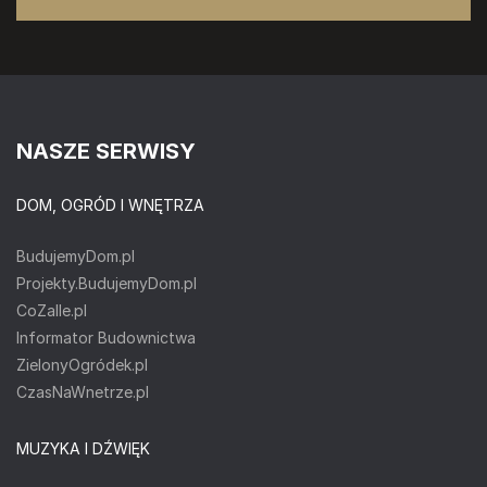
NASZE SERWISY
DOM, OGRÓD I WNĘTRZA
BudujemyDom.pl
Projekty.BudujemyDom.pl
CoZaIle.pl
Informator Budownictwa
ZielonyOgródek.pl
CzasNaWnetrze.pl
MUZYKA I DŹWIĘK