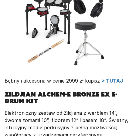
Bębny i akcesoria w cenie 2999 zł kupisz
> TUTAJ
Zildjian Alchem-E Bronze EX E-
Drum Kit
Elektroniczny zestaw od Zildjiana z werblem 14”,
dwoma tomami 10”, floorem 12” i basem 18”. Świetny,
intuicyjny moduł perkusyjny z pełną możliwością
współpracy z urządzeniami peryferyjnymi.