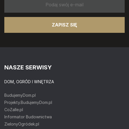
ZAPISZ SIĘ
NASZE SERWISY
DOM, OGRÓD I WNĘTRZA
BudujemyDom.pl
Projekty.BudujemyDom.pl
CoZaIle.pl
Informator Budownictwa
ZielonyOgródek.pl