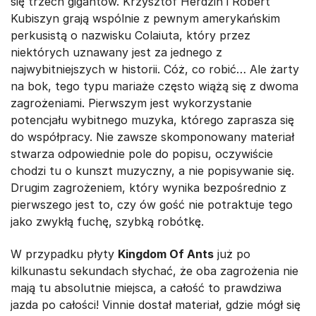
się trzech gigantów. Krzysztof Herdzin i Robert
Kubiszyn grają wspólnie z pewnym amerykańskim
perkusistą o nazwisku Colaiuta, który przez
niektórych uznawany jest za jednego z
najwybitniejszych w historii. Cóż, co robić… Ale żarty
na bok, tego typu mariaże często wiążą się z dwoma
zagrożeniami. Pierwszym jest wykorzystanie
potencjału wybitnego muzyka, którego zaprasza się
do współpracy. Nie zawsze skomponowany materiał
stwarza odpowiednie pole do popisu, oczywiście
chodzi tu o kunszt muzyczny, a nie popisywanie się.
Drugim zagrożeniem, który wynika bezpośrednio z
pierwszego jest to, czy ów gość nie potraktuje tego
jako zwykłą fuchę, szybką robótkę.
W przypadku płyty
Kingdom Of Ants
już po
kilkunastu sekundach słychać, że oba zagrożenia nie
mają tu absolutnie miejsca, a całość to prawdziwa
jazda po całości! Vinnie dostał materiał, gdzie mógł się