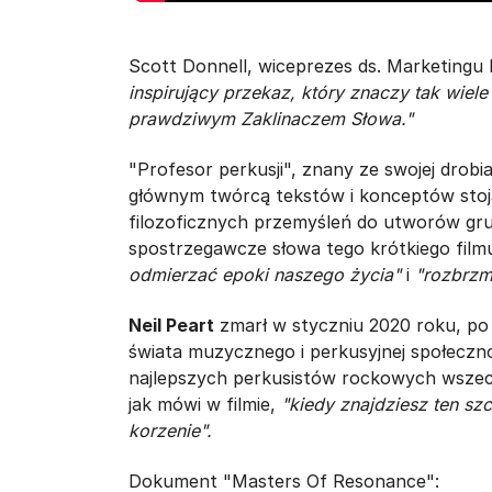
Scott Donnell, wiceprezes ds. Marketing
inspirujący przekaz, który znaczy tak wiele
prawdziwym Zaklinaczem Słowa."
"Profesor perkusji", znany ze swojej drob
głównym twórcą tekstów i konceptów stoj
filozoficznych przemyśleń do utworów gr
spostrzegawcze słowa tego krótkiego filmu
odmierzać epoki naszego życia"
i
"rozbrzm
Neil Peart
zmarł w styczniu 2020 roku, po d
świata muzycznego i perkusyjnej społeczn
najlepszych perkusistów rockowych wszech
jak mówi w filmie,
"kiedy znajdziesz ten szc
korzenie".
Dokument "Masters Of Resonance":