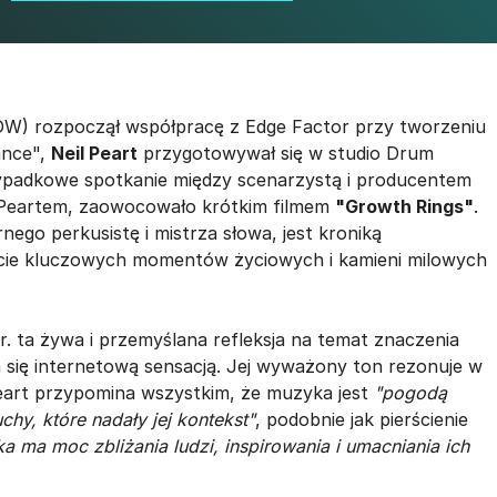
DW) rozpoczął współpracę z Edge Factor przy tworzeniu
ance",
Neil Peart
przygotowywał się w studio Drum
zypadkowe spotkanie między scenarzystą i producentem
 Peartem, zaowocowało krótkim filmem
"Growth Rings"
.
nego perkusistę i mistrza słowa, jest kroniką
cie kluczowych momentów życiowych i kamieni milowych
r. ta żywa i przemyślana refleksja na temat znaczenia
ła się internetową sensacją. Jej wyważony ton rezonuje w
eart przypomina wszystkim, że muzyka jest
"pogodą
uchy, które nadały jej kontekst"
, podobnie jak pierścienie
a ma moc zbliżania ludzi, inspirowania i umacniania ich