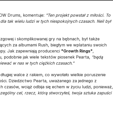
u DW Drums, komentuje:
"Ten projekt powstał z miłości. To
 dla tak wielu ludzi w tych niespokojnych czasach. Neil był
iazgowej i skomplikowanej gry na bębnach, był także
ących za albumami Rush, biegłym we wplataniu swoich
upy. Jak zapewniają producenci
"Growth Rings"
,
, podobnie jak wiele tekstów piosenek Pearta,
"będą
iewać w nas w tych ciężkich czasach."
ługiej walce z rakiem, co wywołało wielkie poruszenie
ości. Dziedzictwo Pearta, uważanego za jednego z
 czasów, wciąż odbija się echem w życiu ludzi, ponieważ,
zególny cel, rzecz, którą stworzyłeś, twoja sztuka zapuści