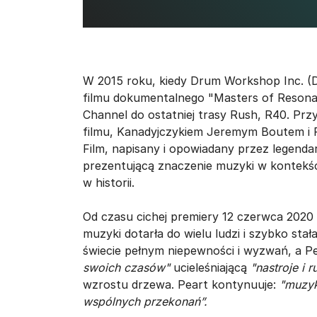
W 2015 roku, kiedy Drum Workshop Inc. (
filmu dokumentalnego "Masters of Reson
Channel do ostatniej trasy Rush, R40. Pr
filmu, Kanadyjczykiem Jeremym Boutem i
Film, napisany i opowiadany przez legendar
prezentującą znaczenie muzyki w kontekś
w historii.
Od czasu cichej premiery 12 czerwca 2020 
muzyki dotarła do wielu ludzi i szybko sta
świecie pełnym niepewności i wyzwań, a P
swoich czasów"
ucieleśniającą
"nastroje i r
wzrostu drzewa. Peart kontynuuje:
"muzyk
wspólnych przekonań”.