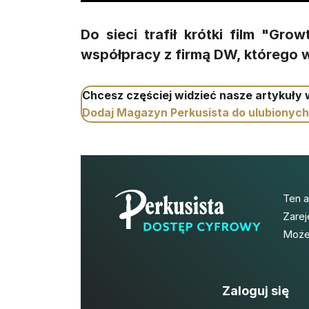
Do sieci trafił krótki film "Gr
współpracy z firmą DW, którego w
Chcesz częściej widzieć nasze artykuły
Dodaj Magazyn Perkusista do ulubionych
Ten 
Zarej
Możes
Zaloguj się