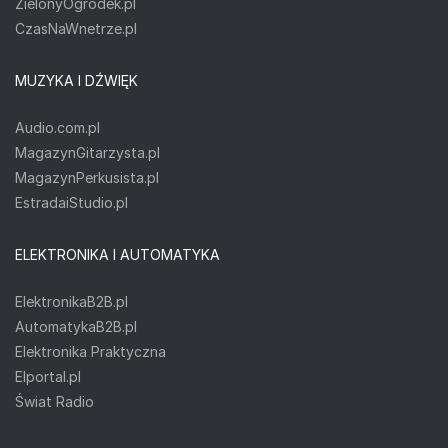
ZielonyOgródek.pl
CzasNaWnetrze.pl
MUZYKA I DŹWIĘK
Audio.com.pl
MagazynGitarzysta.pl
MagazynPerkusista.pl
EstradaiStudio.pl
ELEKTRONIKA I AUTOMATYKA
ElektronikaB2B.pl
AutomatykaB2B.pl
Elektronika Praktyczna
Elportal.pl
Świat Radio