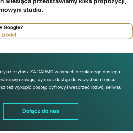
h Miesiąca przedstawiamy kilka propozycji,
domowym studio.
 w Google?
 źródeł
artykuł czytasz ZA DARMO w ramach bezpłatnego dostępu.
estruj się i zaloguj, by mieć dostęp do wszystkich treści.
z też wykupić dostęp cyfrowy i wesprzeć rozwój serwisu.
Dołącz do nas