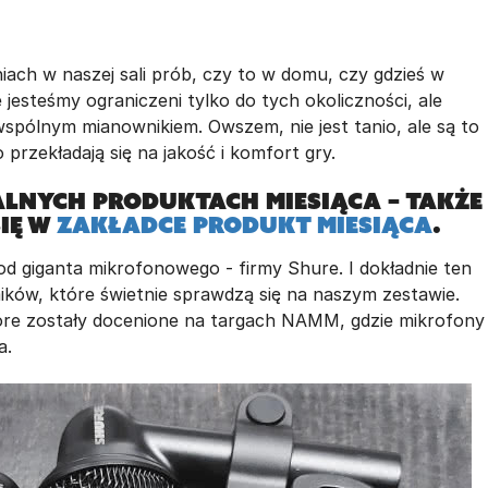
ach w naszej sali prób, czy to w domu, czy gdzieś w
jesteśmy ograniczeni tylko do tych okoliczności, ale
 wspólnym mianownikiem. Owszem, nie jest tanio, ale są to
przekładają się na jakość i komfort gry.
alnych produktach miesiąca – także
się w
zakładce PRODUKT MIESIĄCA
.
 giganta mikrofonowego - firmy Shure. I dokładnie ten
ików, które świetnie sprawdzą się na naszym zestawie.
óre zostały docenione na targach NAMM, gdzie mikrofony
a.