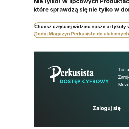
Nie tylko! W lipcowych Produktac
które sprawdzą się nie tylko w 
Chcesz częściej widzieć nasze artykuły
Dodaj Magazyn Perkusista do ulubionych
Ten 
Zarej
Możes
Zaloguj się