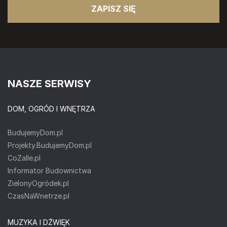
ZAPISZ SIĘ
NASZE SERWISY
DOM, OGRÓD I WNĘTRZA
BudujemyDom.pl
Projekty.BudujemyDom.pl
CoZaIle.pl
Informator Budownictwa
ZielonyOgródek.pl
CzasNaWnetrze.pl
MUZYKA I DŹWIĘK