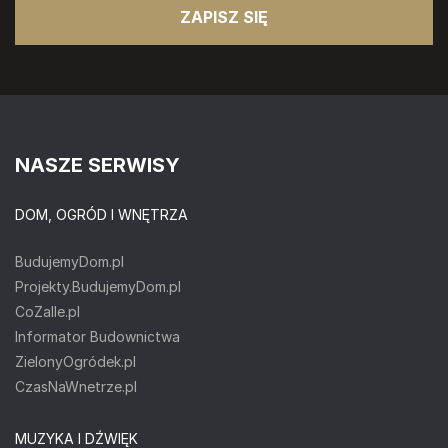
ZAPISZ SIĘ
NASZE SERWISY
DOM, OGRÓD I WNĘTRZA
BudujemyDom.pl
Projekty.BudujemyDom.pl
CoZaIle.pl
Informator Budownictwa
ZielonyOgródek.pl
CzasNaWnetrze.pl
MUZYKA I DŹWIĘK