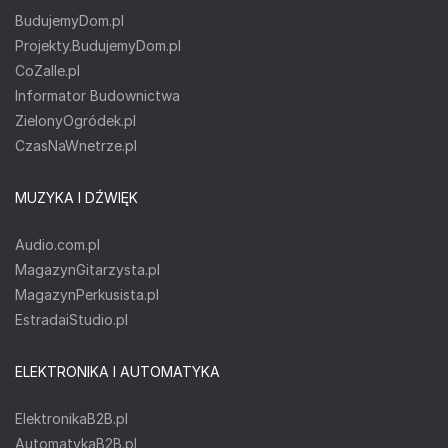
BudujemyDom.pl
Projekty.BudujemyDom.pl
CoZaIle.pl
Informator Budownictwa
ZielonyOgródek.pl
CzasNaWnetrze.pl
MUZYKA I DŹWIĘK
Audio.com.pl
MagazynGitarzysta.pl
MagazynPerkusista.pl
EstradaiStudio.pl
ELEKTRONIKA I AUTOMATYKA
ElektronikaB2B.pl
AutomatykaB2B.pl