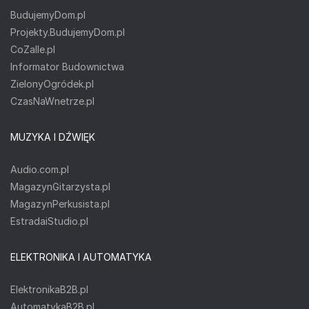
BudujemyDom.pl
Projekty.BudujemyDom.pl
CoZaIle.pl
Informator Budownictwa
ZielonyOgródek.pl
CzasNaWnetrze.pl
MUZYKA I DŹWIĘK
Audio.com.pl
MagazynGitarzysta.pl
MagazynPerkusista.pl
EstradaiStudio.pl
ELEKTRONIKA I AUTOMATYKA
ElektronikaB2B.pl
AutomatykaB2B.pl