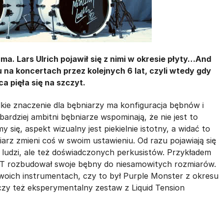
a. Lars Ulrich pojawił się z nimi w okresie płyty…And
 na koncertach przez kolejnych 6 lat, czyli wtedy gdy
ca pięła się na szczyt.
elkie znaczenie dla bębniarzy ma konfiguracja bębnów i
ardziej ambitni bębniarze wspominają, że nie jest to
my się, aspekt wizualny jest piekielnie istotny, a widać to
arz zmieni coś w swoim ustawieniu. Od razu pojawiają się
 ludzi, ale też doświadczonych perkusistów. Przykładem
OIT rozbudował swoje bębny do niesamowitych rozmiarów.
swoich instrumentach, czy to był Purple Monster z okresu
zy też eksperymentalny zestaw z Liquid Tension