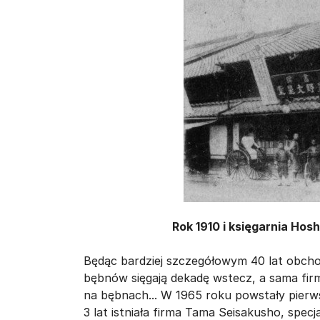
Rok 1910 i księgarnia Hos
Będąc bardziej szczegółowym 40 lat obcho
bębnów sięgają dekadę wstecz, a sama fir
na bębnach... W 1965 roku powstały pier
3 lat istniała firma Tama Seisakusho, specja