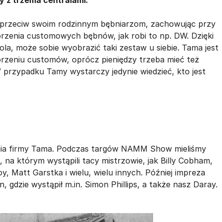
 z trzema centralami.
naprzeciw swoim rodzinnym bębniarzom, zachowując przy
orzenia customowych bębnów, jak robi to np. DW. Dzięki
la, może sobie wyobrazić taki zestaw u siebie. Tama jest
worzeniu customów, oprócz pieniędzy trzeba mieć też
 przypadku Tamy wystarczy jedynie wiedzieć, kto jest
ienia firmy Tama. Podczas targów NAMM Show mieliśmy
 na którym wystąpili tacy mistrzowie, jak Billy Cobham,
, Matt Garstka i wielu, wielu innych. Później impreza
, gdzie wystąpił m.in. Simon Phillips, a także nasz Daray.