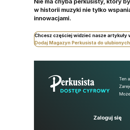
Nie ma chyba perkusisty, który by 
w historii muzyki nie tylko wspani
innowacjami.
Chcesz częściej widzieć nasze artykuły
Dodaj Magazyn Perkusista do ulubionych
Ten 
Zarej
Możes
Zaloguj się