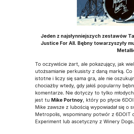
Jeden z najsłynniejszych zestawów Tam
Justice For All. Bębny towarzyszyły mu
Metalli
To oczywiście żart, ale pokazujący, jak wi
utożsamianie perkusisty z daną marką. Co b
istotne i liczy się sama gra, ale nie oszukuj
chociażby wtedy, gdy jakiś popularny bębni
komentarze. Nie dotyczy to tylko młodych
jest tu
Mike Portnoy
, który po płycie 6D
Mike zawsze z lubością wypowiadał się o 
Metropolis, wspominany potwór z 6DOIT c
Experiment lub ascetyczny z Winery Dogs.