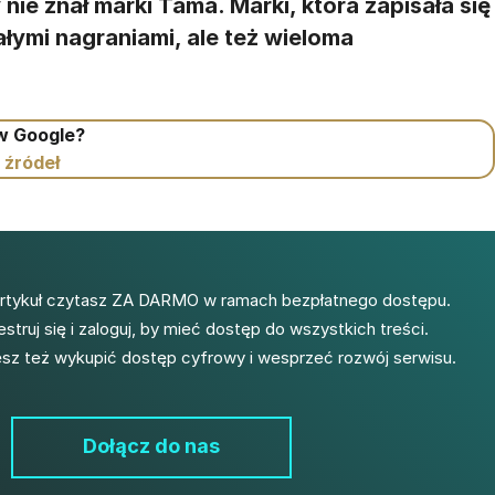
nie znał marki Tama. Marki, która zapisała się
ałymi nagraniami, ale też wieloma
 w Google?
 źródeł
artykuł czytasz ZA DARMO w ramach bezpłatnego dostępu.
estruj się i zaloguj, by mieć dostęp do wszystkich treści.
z też wykupić dostęp cyfrowy i wesprzeć rozwój serwisu.
Dołącz do nas