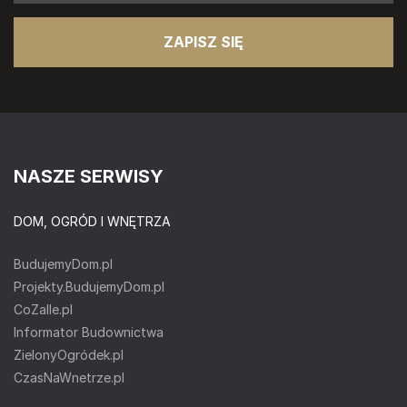
ZAPISZ SIĘ
NASZE SERWISY
DOM, OGRÓD I WNĘTRZA
BudujemyDom.pl
Projekty.BudujemyDom.pl
CoZaIle.pl
Informator Budownictwa
ZielonyOgródek.pl
CzasNaWnetrze.pl