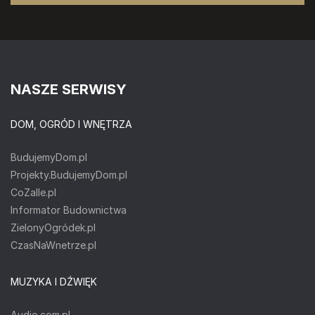
NASZE SERWISY
DOM, OGRÓD I WNĘTRZA
BudujemyDom.pl
Projekty.BudujemyDom.pl
CoZaIle.pl
Informator Budownictwa
ZielonyOgródek.pl
CzasNaWnetrze.pl
MUZYKA I DŹWIĘK
Audio.com.pl