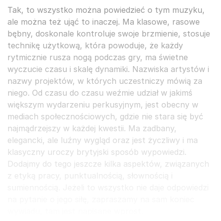
Tak, to wszystko można powiedzieć o tym muzyku,
ale można też ująć to inaczej. Ma klasowe, rasowe
bębny, doskonale kontroluje swoje brzmienie, stosuje
technikę użytkową, która powoduje, że każdy
rytmicznie rusza nogą podczas gry, ma świetne
wyczucie czasu i skalę dynamiki. Nazwiska artystów i
nazwy projektów, w których uczestniczy mówią za
niego. Od czasu do czasu weźmie udział w jakimś
większym wydarzeniu perkusyjnym, jest obecny w
mediach społecznościowych, gdzie nie stara się być
najmądrzejszy w każdej kwestii. Ma zadbany,
elegancki, ale luźny wygląd oraz jest życzliwy i ma
klasyczny uroczy brytyjski sposób wypowiedzi.
Dodajmy do tego jeszcze kilka aspektów, związanych
z etyką pracy, punktualnością, słownością i
sumiennością. Jeżeli to wszystko nie daje odpowiedzi
na pytanie o jego siłę, zapraszamy na sam koniec
wywiadu, tam jest napisane wprost.