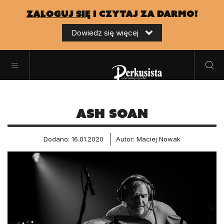
zaloguj się
i czytaj za darmo!
Dowiedz się więcej
Ash Soan
Dodano: 16.01.2020
Autor: Maciej Nowak