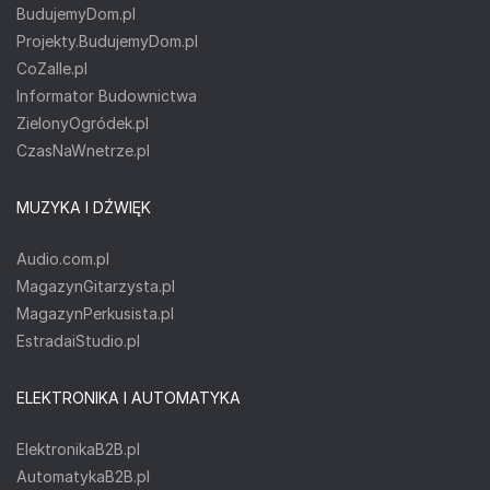
BudujemyDom.pl
Projekty.BudujemyDom.pl
CoZaIle.pl
Informator Budownictwa
ZielonyOgródek.pl
CzasNaWnetrze.pl
MUZYKA I DŹWIĘK
Audio.com.pl
MagazynGitarzysta.pl
MagazynPerkusista.pl
EstradaiStudio.pl
ELEKTRONIKA I AUTOMATYKA
ElektronikaB2B.pl
AutomatykaB2B.pl