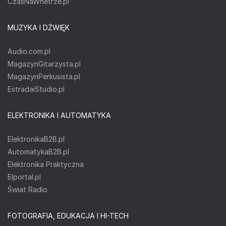
CzasNaWnetrze.pl
MUZYKA I DŹWIĘK
Audio.com.pl
MagazynGitarzysta.pl
MagazynPerkusista.pl
EstradaiStudio.pl
ELEKTRONIKA I AUTOMATYKA
ElektronikaB2B.pl
AutomatykaB2B.pl
Elektronika Praktyczna
Elportal.pl
Świat Radio
FOTOGRAFIA, EDUKACJA I HI-TECH