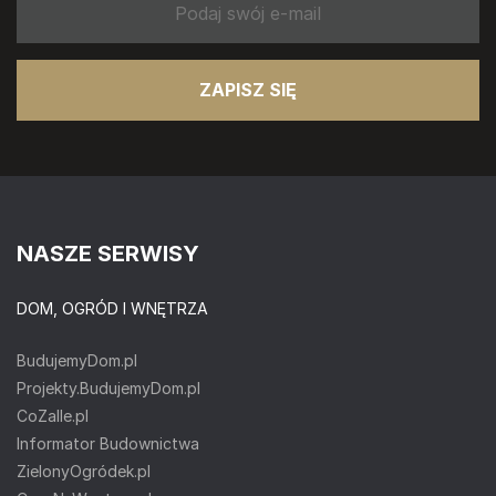
ZAPISZ SIĘ
NASZE SERWISY
DOM, OGRÓD I WNĘTRZA
BudujemyDom.pl
Projekty.BudujemyDom.pl
CoZaIle.pl
Informator Budownictwa
ZielonyOgródek.pl