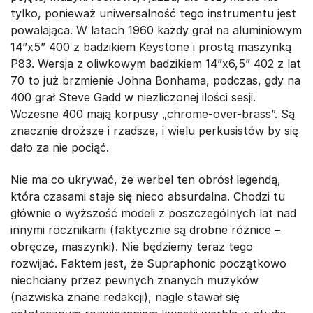
tylko, ponieważ uniwersalność tego instrumentu jest
powalająca. W latach 1960 każdy grał na aluminiowym
14”x5” 400 z badzikiem Keystone i prostą maszynką
P83. Wersja z oliwkowym badzikiem 14”x6,5” 402 z lat
70 to już brzmienie Johna Bonhama, podczas, gdy na
400 grał Steve Gadd w niezliczonej ilości sesji.
Wczesne 400 mają korpusy „chrome-over-brass”. Są
znacznie droższe i rzadsze, i wielu perkusistów by się
dało za nie pociąć.
Nie ma co ukrywać, że werbel ten obrósł legendą,
która czasami staje się nieco absurdalna. Chodzi tu
głównie o wyższość modeli z poszczególnych lat nad
innymi rocznikami (faktycznie są drobne różnice –
obręcze, maszynki). Nie będziemy teraz tego
rozwijać. Faktem jest, że Supraphonic początkowo
niechciany przez pewnych znanych muzyków
(nazwiska znane redakcji), nagle stawał się