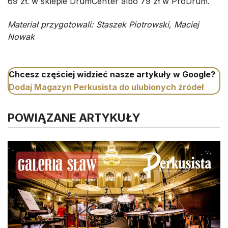
69 zł. w sklepie DrumCenter albo 79 zł w ProDrum.
Materiał przygotowali: Staszek Piotrowski, Maciej
Nowak
Chcesz częściej widzieć nasze artykuły w Google?
Dodaj Magazyn Perkusista do ulubionych źródeł
POWIĄZANE ARTYKUŁY