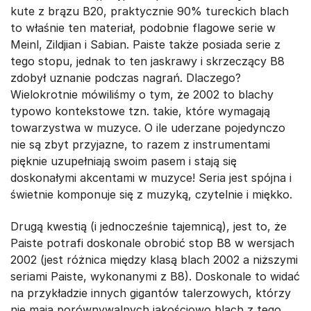
kute z brązu B20, praktycznie 90% tureckich blach
to właśnie ten materiał, podobnie flagowe serie w
Meinl, Zildjian i Sabian. Paiste także posiada serie z
tego stopu, jednak to ten jaskrawy i skrzeczący B8
zdobył uznanie podczas nagrań. Dlaczego?
Wielokrotnie mówiliśmy o tym, że 2002 to blachy
typowo kontekstowe tzn. takie, które wymagają
towarzystwa w muzyce. O ile uderzane pojedynczo
nie są zbyt przyjazne, to razem z instrumentami
pięknie uzupełniają swoim pasem i stają się
doskonałymi akcentami w muzyce! Seria jest spójna i
świetnie komponuje się z muzyką, czytelnie i miękko.
Drugą kwestią (i jednocześnie tajemnicą), jest to, że
Paiste potrafi doskonale obrobić stop B8 w wersjach
2002 (jest różnica między klasą blach 2002 a niższymi
seriami Paiste, wykonanymi z B8). Doskonale to widać
na przykładzie innych gigantów talerzowych, którzy
nie mają porównywalnych jakościowo blach z tego