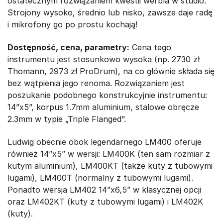
ostatecznym rozwiązaniem kwestii werbla w studio.
Strojony wysoko, średnio lub nisko, zawsze daje radę
i mikrofony go po prostu kochają!
Dostępność, cena, parametry:
Cena tego
instrumentu jest stosunkowo wysoka (np. 2730 zł
Thomann, 2973 zł ProDrum), na co głównie składa się
bez wątpienia jego renoma. Rozwiązaniem jest
poszukanie podobnego konstrukcyjnie instrumentu:
14”x5”, korpus 1.7mm aluminium, stalowe obręcze
2.3mm w typie „Triple Flanged”.
Ludwig obecnie obok legendarnego LM400 oferuje
również 14”x5” w wersji: LM400K (ten sam rozmiar z
kutym aluminium), LM400KT (także kuty z tubowymi
lugami), LM400T (normalny z tubowymi lugami).
Ponadto wersja LM402 14”x6,5” w klasycznej opcji
oraz LM402KT (kuty z tubowymi lugami) i LM402K
(kuty).