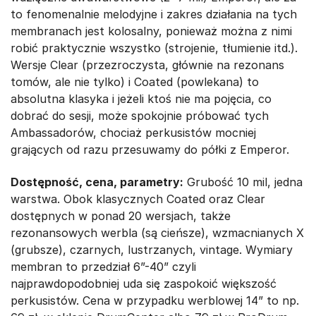
to fenomenalnie melodyjne i zakres działania na tych
membranach jest kolosalny, ponieważ można z nimi
robić praktycznie wszystko (strojenie, tłumienie itd.).
Wersje Clear (przezroczysta, głównie na rezonans
tomów, ale nie tylko) i Coated (powlekana) to
absolutna klasyka i jeżeli ktoś nie ma pojęcia, co
dobrać do sesji, może spokojnie próbować tych
Ambassadorów, chociaż perkusistów mocniej
grających od razu przesuwamy do półki z Emperor.
Dostępność, cena, parametry:
Grubość 10 mil, jedna
warstwa. Obok klasycznych Coated oraz Clear
dostępnych w ponad 20 wersjach, także
rezonansowych werbla (są cieńsze), wzmacnianych X
(grubsze), czarnych, lustrzanych, vintage. Wymiary
membran to przedział 6”-40” czyli
najprawdopodobniej uda się zaspokoić większość
perkusistów. Cena w przypadku werblowej 14” to np.