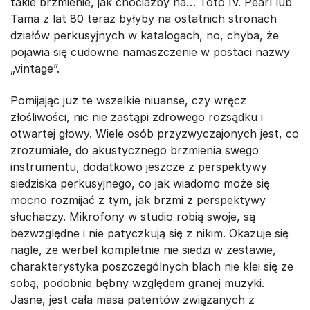
takie brzmienie, jak chociażby na… Toto IV. Pearl lub
Tama z lat 80 teraz byłyby na ostatnich stronach
działów perkusyjnych w katalogach, no, chyba, że
pojawia się cudowne namaszczenie w postaci nazwy
„vintage”.
Pomijając już te wszelkie niuanse, czy wręcz
złośliwości, nic nie zastąpi zdrowego rozsądku i
otwartej głowy. Wiele osób przyzwyczajonych jest, co
zrozumiałe, do akustycznego brzmienia swego
instrumentu, dodatkowo jeszcze z perspektywy
siedziska perkusyjnego, co jak wiadomo może się
mocno rozmijać z tym, jak brzmi z perspektywy
słuchaczy. Mikrofony w studio robią swoje, są
bezwzględne i nie patyczkują się z nikim. Okazuje się
nagle, że werbel kompletnie nie siedzi w zestawie,
charakterystyka poszczególnych blach nie klei się ze
sobą, podobnie bębny względem granej muzyki.
Jasne, jest cała masa patentów związanych z