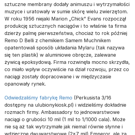
sztuczne membrany dodały animuszu i wytrzymałości
muzyce i uratowały w sumie skórę wielu zwierzętom.
W roku 1956 niejaki Marion „Chick” Evans rozpoczął
produkcję sztucznych naciągów i to właśnie ta firma
dzierży palmę pierwszeństwa, chociaż to rok później
Remo D Belli z chemikiem Samem Muchnikem
opatentowali sposób układania Mylaru (tak nazywa
się ten plastik) w aluminiowe obręcze, zalewane
żywicą epoksydową. Firma rozwinęła mocno skrzydła,
co miało wpływ oczywiście na dział rozwoju, przez co
naciągi zostały dopracowane i w międzyczasie
opanowały rynek.
Odwiedzaliśmy fabrykę Remo
(Perkusista 3/16
dostępny na ulubionykiosk.pl) i widzieliśmy dokładnie
rozmach firmy. Ambassadory to jednowarstwowe
naciągi o grubości 10 mil (1 mil to 1/1000 cala). Może
nie są aż tak wytrzymałe jak niemal równie słynne i
wdzięczne dwuwarstwowe (2x7 mil) Emperor, ale za