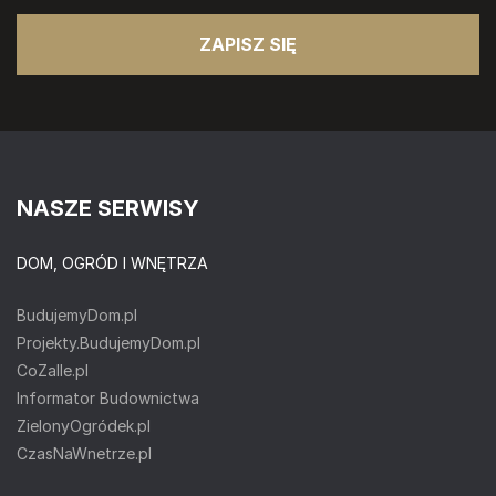
ZAPISZ SIĘ
NASZE SERWISY
DOM, OGRÓD I WNĘTRZA
BudujemyDom.pl
Projekty.BudujemyDom.pl
CoZaIle.pl
Informator Budownictwa
ZielonyOgródek.pl
CzasNaWnetrze.pl