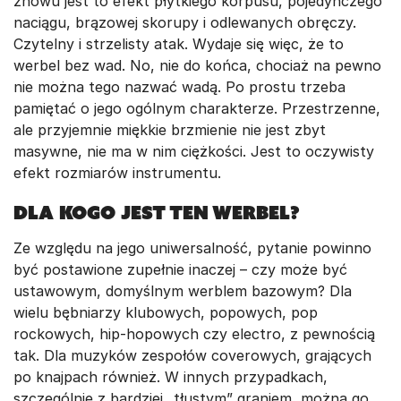
znowu jest to efekt płytkiego korpusu, pojedynczego
naciągu, brązowej skorupy i odlewanych obręczy.
Czytelny i strzelisty atak. Wydaje się więc, że to
werbel bez wad. No, nie do końca, chociaż na pewno
nie można tego nazwać wadą. Po prostu trzeba
pamiętać o jego ogólnym charakterze. Przestrzenne,
ale przyjemnie miękkie brzmienie nie jest zbyt
masywne, nie ma w nim ciężkości. Jest to oczywisty
efekt rozmiarów instrumentu.
Dla kogo jest ten werbel?
Ze względu na jego uniwersalność, pytanie powinno
być postawione zupełnie inaczej – czy może być
ustawowym, domyślnym werblem bazowym? Dla
wielu bębniarzy klubowych, popowych, pop
rockowych, hip-hopowych czy electro, z pewnością
tak. Dla muzyków zespołów coverowych, grających
po knajpach również. W innych przypadkach,
szczególnie z bardziej „tłustym” graniem, można go