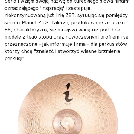
Seria
I
wzięła swoją nazwę od tureckiego słowa 'ilham'
oznaczającego 'inspirację' i zastępuje
niekontynuowaną już linię ZBT, sytuując się pomiędzy
seriami Planet Z i S. Talerze, produkowane ze brązu
B8, charakteryzują się mniejszą wagą niż podobne
modele z tego stopu oraz nowoczesnym profilem i są
przeznaczone - jak informuje firma - dla perkusistów,
którzy chcą "znaleźć i stworzyć własne brzmienie
perkusji".