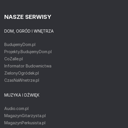
NASZE SERWISY
DOM, OGRÓD I WNĘTRZA
BudujemyDom.pl
Projekty.BudujemyDom.pl
CoZaIle.pl
Informator Budownictwa
ZielonyOgródek.pl
CzasNaWnetrze.pl
MUZYKA I DŹWIĘK
Audio.com.pl
MagazynGitarzysta.pl
MagazynPerkusista.pl