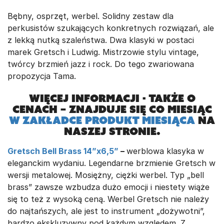
Bębny, osprzęt, werbel. Solidny zestaw dla
perkusistów szukających konkretnych rozwiązań, ale
z lekką nutką szaleństwa. Dwa klasyki w postaci
marek Gretsch i Ludwig. Mistrzowie stylu vintage,
twórcy brzmień jazz i rock. Do tego zwariowana
propozycja Tama.
Więcej informacji - także o
cenach – znajduje się co miesiąc
w zakładce PRODUKT MIESIĄCA
na
naszej stronie.
Gretsch Bell Brass 14”x6,5”
–
werblowa klasyka w
eleganckim wydaniu. Legendarne brzmienie Gretsch w
wersji metalowej. Mosiężny, ciężki werbel. Typ „bell
brass” zawsze wzbudza dużo emocji i niestety wiąże
się to też z wysoką ceną. Werbel Gretsch nie należy
do najtańszych, ale jest to instrument „dożywotni”,
bardzo ekskluzywny pod każdym względem. Z