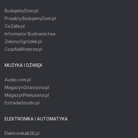
BudujemyDom.pl
Projekty.BudujemyDom.pl
CoZaIle.pl
Informator Budownictwa
ZielonyOgródek.pl
CzasNaWnetrze.pl
MUZYKA I DŹWIĘK
Audio.com.pl
MagazynGitarzysta.pl
MagazynPerkusista.pl
EstradaiStudio.pl
ELEKTRONIKA I AUTOMATYKA
ElektronikaB2B.pl