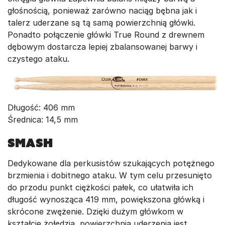
głośnością, ponieważ zarówno naciąg bębna jak i
talerz uderzane są tą samą powierzchnią główki.
Ponadto połączenie główki True Round z drewnem
dębowym dostarcza lepiej zbalansowanej barwy i
czystego ataku.
Długość: 406 mm
Średnica: 14,5 mm
Smash
Dedykowane dla perkusistów szukających potężnego
brzmienia i dobitnego ataku. W tym celu przesunięto
do przodu punkt ciężkości pałek, co ułatwiła ich
długość wynosząca 419 mm, powiększona główką i
skrócone zwężenie. Dzięki dużym główkom w
kształcie żołędzia, powierzchnia uderzenia jest