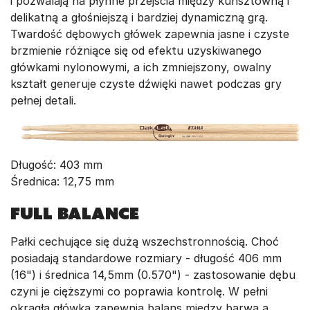
i pozwalają na płynne przejścia między kunsztowną i
delikatną a głośniejszą i bardziej dynamiczną grą.
Twardość dębowych główek zapewnia jasne i czyste
brzmienie różniące się od efektu uzyskiwanego
główkami nylonowymi, a ich zmniejszony, owalny
kształt generuje czyste dźwięki nawet podczas gry
pełnej detali.
Długość: 403 mm
Średnica: 12,75 mm
Full Balance
Pałki cechujące się dużą wszechstronnością. Choć
posiadają standardowe rozmiary - długość 406 mm
(16") i średnica 14,5mm (0.570") - zastosowanie dębu
czyni je cięższymi co poprawia kontrolę. W pełni
okrągła główka zapewnia balans między barwą a