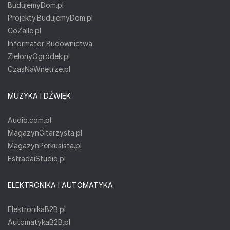
BudujemyDom.pl
Projekty.BudujemyDom.pl
CoZaIle.pl
Informator Budownictwa
ZielonyOgródek.pl
CzasNaWnetrze.pl
MUZYKA I DŹWIĘK
Audio.com.pl
MagazynGitarzysta.pl
MagazynPerkusista.pl
EstradaiStudio.pl
ELEKTRONIKA I AUTOMATYKA
ElektronikaB2B.pl
AutomatykaB2B.pl