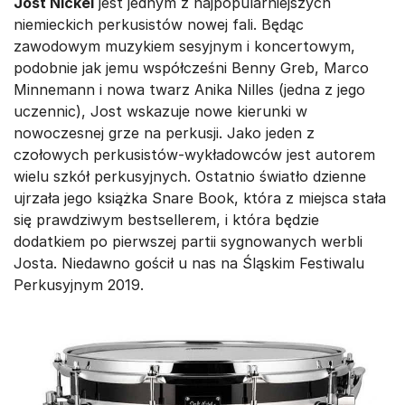
Jost Nickel
jest jednym z najpopularniejszych
niemieckich perkusistów nowej fali. Będąc
zawodowym muzykiem sesyjnym i koncertowym,
podobnie jak jemu współcześni Benny Greb, Marco
Minnemann i nowa twarz Anika Nilles (jedna z jego
uczennic), Jost wskazuje nowe kierunki w
nowoczesnej grze na perkusji. Jako jeden z
czołowych perkusistów-wykładowców jest autorem
wielu szkół perkusyjnych. Ostatnio światło dzienne
ujrzała jego książka Snare Book, która z miejsca stała
się prawdziwym bestsellerem, i która będzie
dodatkiem po pierwszej partii sygnowanych werbli
Josta. Niedawno gościł u nas na Śląskim Festiwalu
Perkusyjnym 2019.