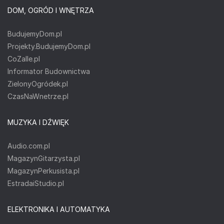
DOM, OGRÓD I WNĘTRZA
BudujemyDom.pl
Projekty.BudujemyDom.pl
CoZaIle.pl
Informator Budownictwa
ZielonyOgródek.pl
CzasNaWnetrze.pl
MUZYKA I DŹWIĘK
Audio.com.pl
MagazynGitarzysta.pl
MagazynPerkusista.pl
EstradaiStudio.pl
ELEKTRONIKA I AUTOMATYKA