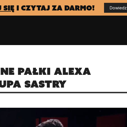
 się
i czytaj za darmo!
Dowiedz 
ne pałki Alexa
upa Sastry