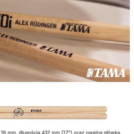
a 16 mm, długością 432 mm (17") oraz owalną główką.