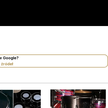
 w Google?
 źródeł