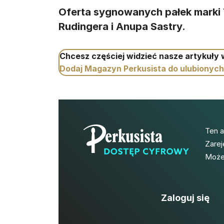
Oferta sygnowanych pałek marki 
Rudingera i Anupa Sastry.
Chcesz częściej widzieć nasze artykuły
Dodaj Magazyn Perkusista do ulubionych
Ten 
Zarej
Możes
Zaloguj się